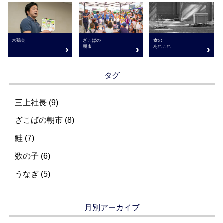
ざこばの
木鶏会
食の
朝市
あれこれ
タグ
三上社長 (9)
ざこばの朝市 (8)
鮭 (7)
数の子 (6)
うなぎ (5)
月別アーカイブ