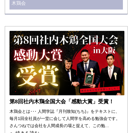
木鶏会
第8回社内木鶏全国大会「感動大賞」受賞！
木鶏会とは･･･ 人間学誌『月刊致知(ちち)』をテキストに、
毎月1回全社員が一堂に会して人間学を高める勉強会です。
さんつねでは会社を人間成長の場と捉えて、この勉…