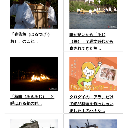
「春告魚（はるつげう
味が良いから「あじ
お）」のこと...
（鯵）」？縄文時代から
食されてきた魚...
「秋味（あきあじ）」と
クロダイの「アラ」だけ
呼ばれる旬の鮭...
で絶品料理を作っちゃい
ました！のハナシ...