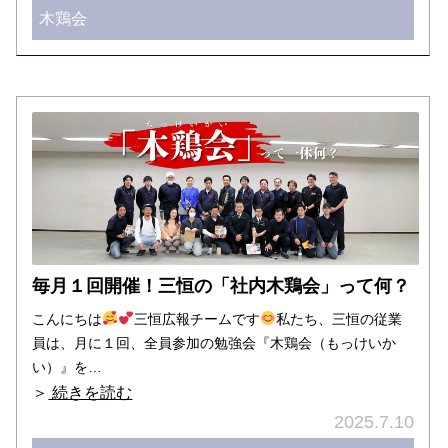
木鶏会
毎月１回開催！三恒の「社内木鶏会」って何？
こんにちは
三恒広報チームです
私たち、三恒の従業
員は、月に１回、全員参加の勉強会『木鶏会（もっけいか
い）』を…
＞
続きを読む
2025.7.10