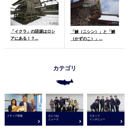
「イクラ」の語源はロシ
「鰊（ニシン）」と「鯑
アにある！？...
（かずのこ）」...
カテゴリ
さんつね
メディア情報
スタッフ
ニュース
インタビュー