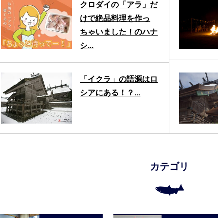
クロダイの「アラ」だ
けで絶品料理を作っ
ちゃいました！のハナ
シ...
「イクラ」の語源はロ
シアにある！？...
カテゴリ