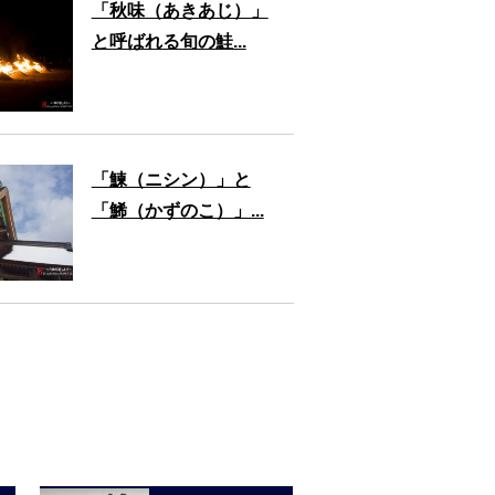
「秋味（あきあじ）」
と呼ばれる旬の鮭...
「鰊（ニシン）」と
「鯑（かずのこ）」...