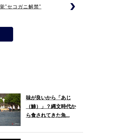
覚"セコガニ解禁"
味が良いから「あじ
（鯵）」？縄文時代か
ら食されてきた魚...