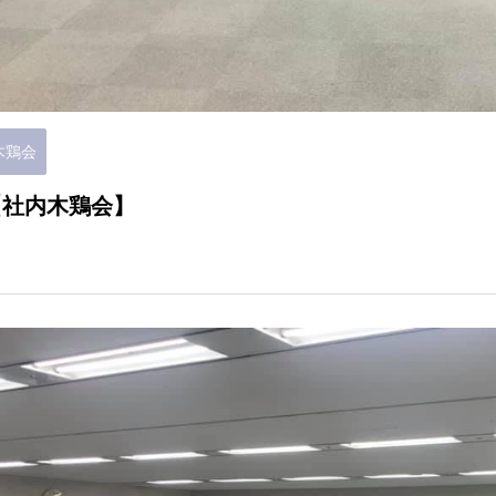
木鶏会
【社内木鶏会】