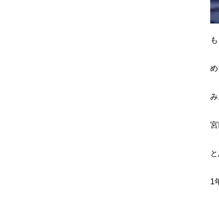
も
め
み
宮
と
1