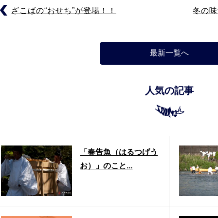
ざこばの“おせち”が登場！！
冬の味
最新一覧へ
人気の記事
「春告魚（はるつげう
お）」のこと...