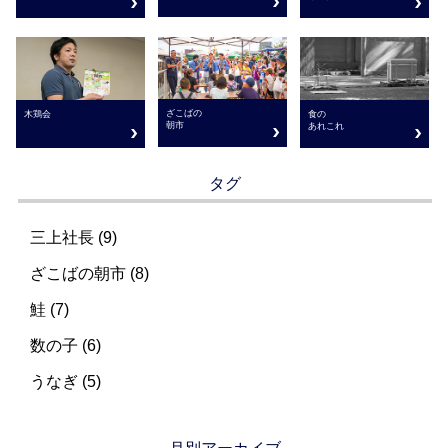
ざこばの
木鶏会
食の
朝市
あれこれ
タグ
三上社長 (9)
ざこばの朝市 (8)
鮭 (7)
数の子 (6)
うなぎ (5)