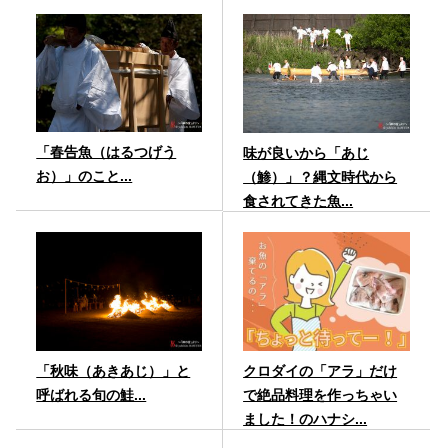
「春告魚（はるつげう
味が良いから「あじ
お）」のこと...
（鯵）」？縄文時代から
食されてきた魚...
「秋味（あきあじ）」と
クロダイの「アラ」だけ
呼ばれる旬の鮭...
で絶品料理を作っちゃい
ました！のハナシ...