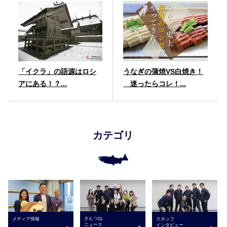
「イクラ」の語源はロシ
うなぎの蒲焼VS白焼き！
アにある！？...
迷ったらコレ！...
カテゴリ
さんつね
メディア情報
スタッフ
ニュース
インタビュー