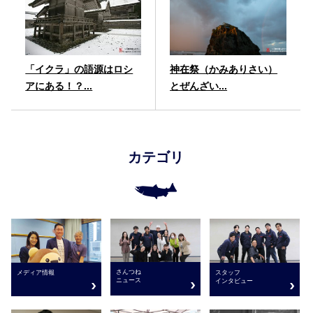
「イクラ」の語源はロシ
神在祭（かみありさい）
アにある！？...
とぜんざい...
カテゴリ
さんつね
メディア情報
スタッフ
ニュース
インタビュー