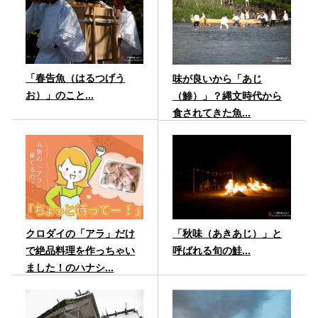
「春告魚（はるつげう
味が良いから「あじ
お）」のこと...
（鯵）」？縄文時代から
食されてきた魚...
クロダイの「アラ」だけ
「秋味（あきあじ）」と
で絶品料理を作っちゃい
呼ばれる旬の鮭...
ました！のハナシ...