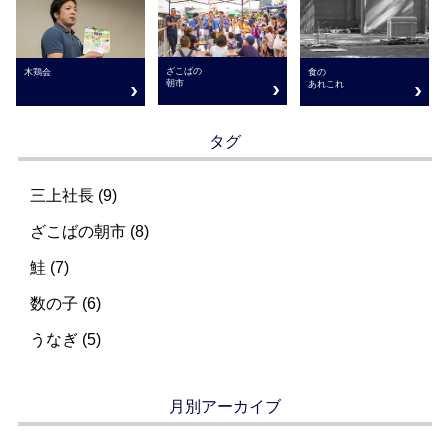
ざこばの
木鶏会
食の
朝市
あれこれ
タグ
三上社長 (9)
ざこばの朝市 (8)
鮭 (7)
数の子 (6)
うなぎ (5)
月別アーカイブ