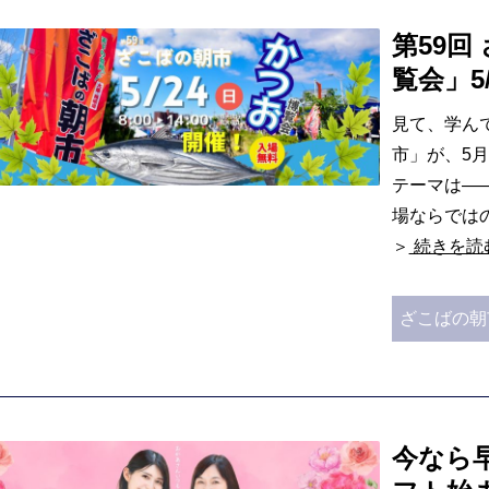
第59回
覧会」5/
見て、学ん
市」が、5月
テーマは――
場ならでは
＞
続きを読
ざこばの朝
今なら