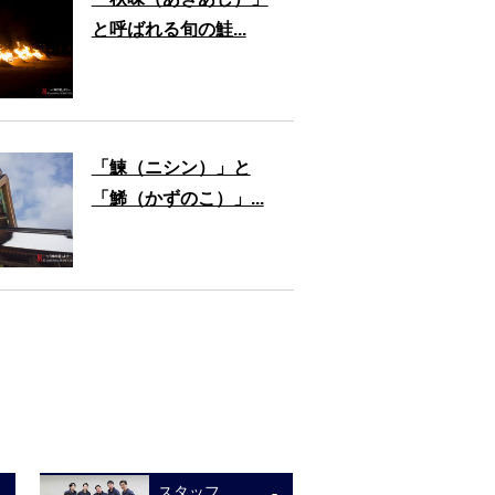
と呼ばれる旬の鮭...
「鰊（ニシン）」と
「鯑（かずのこ）」...
スタッフ