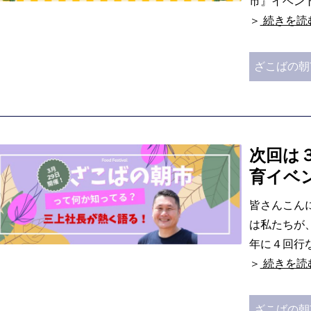
市』イベン
＞
続きを読
ざこばの朝
次回は
育イベ
皆さんこん
は私たちが
年に４回行
＞
続きを読
ざこばの朝