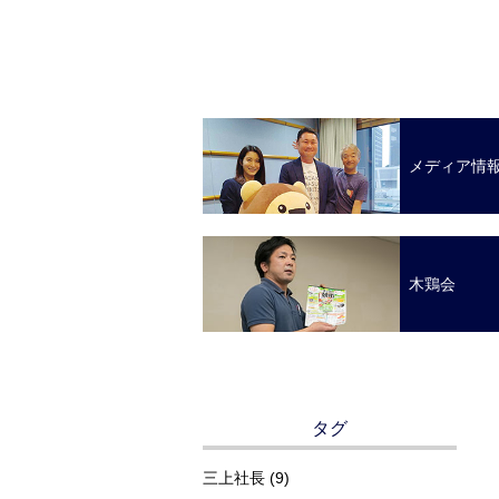
メディア情
木鶏会
タグ
三上社長 (9)