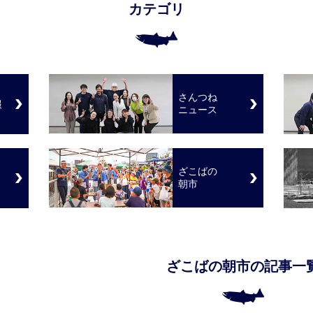
カテゴリ
さんつね
報
ニュース
ざこばの
朝市
ざこばの朝市の記事一