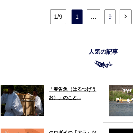
1/9
1
…
9
人気の記事
「春告魚（はるつげう
お）」のこと...
クロダイの「アラ」だ