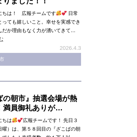
まりました！！
にちは！ 広報チームです
日常
とっても嬉しいこと。幸せを実感でき
んだか理由もなく力が湧いてきて…
む
2026.4.3
市
ばの朝市』抽選会場が熱
！満員御礼ありが…
にちは
広報チームです！ 先日３
日曜）は、第５８回目の『ざこばの朝