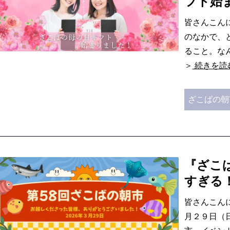
フト始
皆さんこん
のなかで、
ること。な
＞
続きを読
ざこばの朝
『ざこ
すぎる
皆さんこん
月２９日（