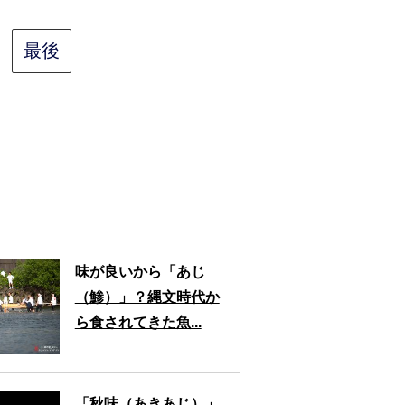
最後
味が良いから「あじ
（鯵）」？縄文時代か
ら食されてきた魚...
「秋味（あきあじ）」