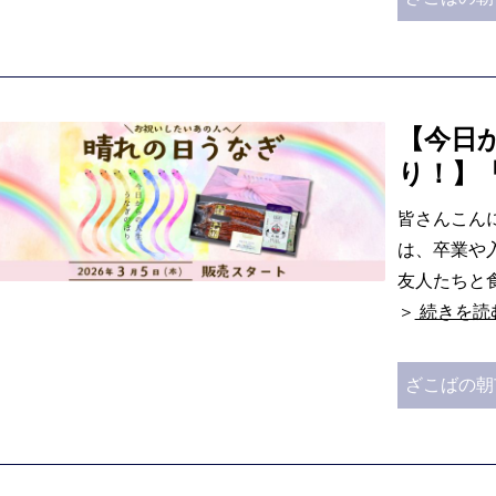
【今日
り！】
皆さんこん
は、卒業や
友人たちと
＞
続きを読
ざこばの朝