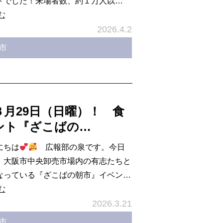
トでした！来場者数、約１万人以…
む
2026.4.2
市
３月29日（日曜）！ 食
ント『ざこばの…
にちは
広報部の泉です。今日
、大阪市中央卸売市場内の有志たちと
なっている『ざこばの朝市』イベン…
む
2026.3.21
市