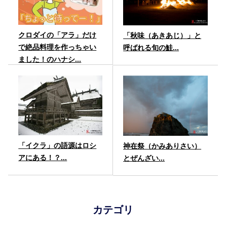
クロダイの「アラ」だけ
「秋味（あきあじ）」と
で絶品料理を作っちゃい
呼ばれる旬の鮭...
ました！のハナシ...
「イクラ」の語源はロシ
神在祭（かみありさい）
アにある！？...
とぜんざい...
カテゴリ