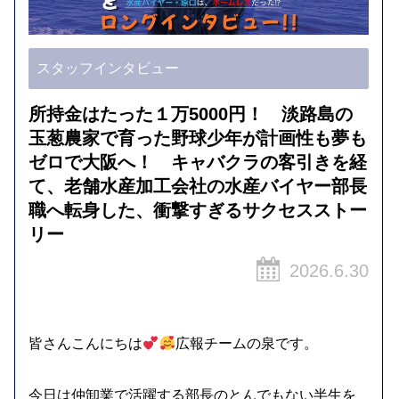
スタッフインタビュー
所持金はたった１万5000円！ 淡路島の
玉葱農家で育った野球少年が計画性も夢も
ゼロで大阪へ！ キャバクラの客引きを経
て、老舗水産加工会社の水産バイヤー部長
職へ転身した、衝撃すぎるサクセスストー
リー
2026.6.30
皆さんこんにちは
広報チームの泉です。
今日は仲卸業で活躍する部長のとんでもない半生を