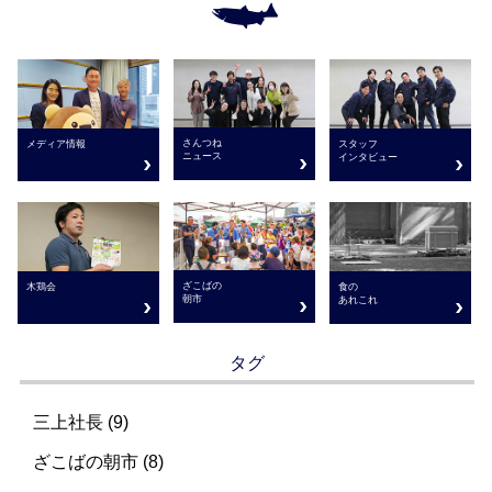
さんつね
メディア情報
スタッフ
ニュース
インタビュー
ざこばの
木鶏会
食の
朝市
あれこれ
タグ
三上社長 (9)
ざこばの朝市 (8)