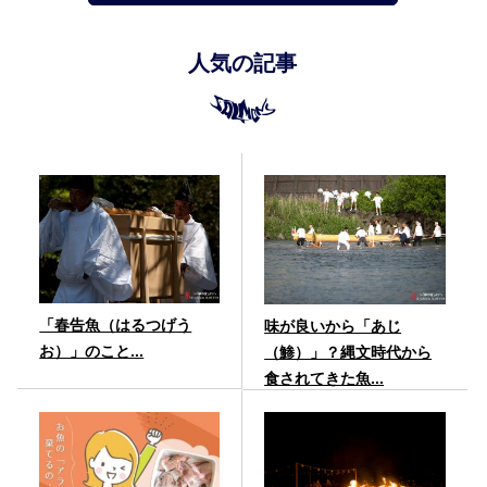
人気の記事
「春告魚（はるつげう
味が良いから「あじ
お）」のこと...
（鯵）」？縄文時代から
食されてきた魚...