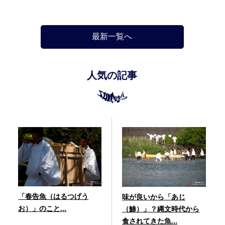
最新一覧へ
人気の記事
「春告魚（はるつげう
味が良いから「あじ
お）」のこと...
（鯵）」？縄文時代から
食されてきた魚...