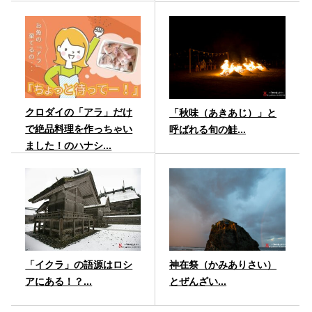
クロダイの「アラ」だけ
「秋味（あきあじ）」と
で絶品料理を作っちゃい
呼ばれる旬の鮭...
ました！のハナシ...
「イクラ」の語源はロシ
神在祭（かみありさい）
アにある！？...
とぜんざい...