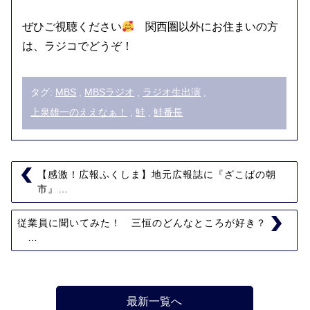
ぜひご視聴ください
関西圏以外にお住まいの方
は、ラジコでどうぞ！
タグ:
MBS
,
MBSラジオ
,
ラジオ生出演
,
上泉雄一のええなぁ！
,
鮭
,
鮭番長
【感激！広報ふくしま】地元広報誌に『ざこばの朝
市』…
従業員に聞いてみた！ 三恒のどんなところが好き？
…
最新一覧へ