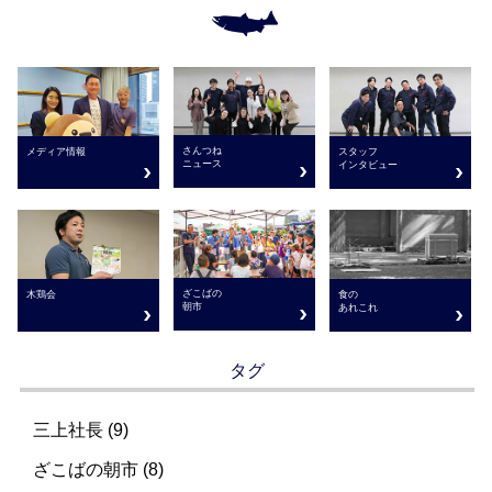
さんつね
メディア情報
スタッフ
ニュース
インタビュー
ざこばの
木鶏会
食の
朝市
あれこれ
タグ
三上社長 (9)
ざこばの朝市 (8)