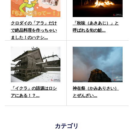
クロダイの「アラ」だけ
「秋味（あきあじ）」と
で絶品料理を作っちゃい
呼ばれる旬の鮭...
ました！のハナシ...
「イクラ」の語源はロシ
神在祭（かみありさい）
アにある！？...
とぜんざい...
カテゴリ