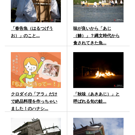
「春告魚（はるつげう
味が良いから「あじ
お）」のこと...
（鯵）」？縄文時代から
食されてきた魚...
クロダイの「アラ」だけ
「秋味（あきあじ）」と
で絶品料理を作っちゃい
呼ばれる旬の鮭...
ました！のハナシ...