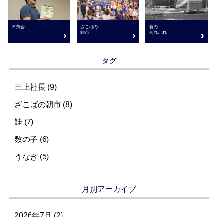
ざこばの
木鶏会
食の
朝市
あれこれ
タグ
三上社長 (9)
ざこばの朝市 (8)
鮭 (7)
数の子 (6)
うなぎ (5)
月別アーカイブ
2026年7月
(2)