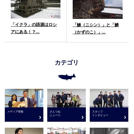
「イクラ」の語源はロシ
「鰊（ニシン）」と「鯑
アにある！？...
（かずのこ）」...
カテゴリ
さんつね
メディア情報
スタッフ
ニュース
インタビュー