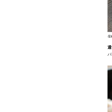
塩
通
パ