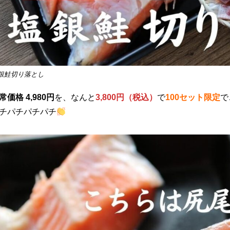
銀鮭切り落とし
常価格 4,980円
を、なんと
3,800円（税込）
で
100セット限定
で
チパチパチパチ