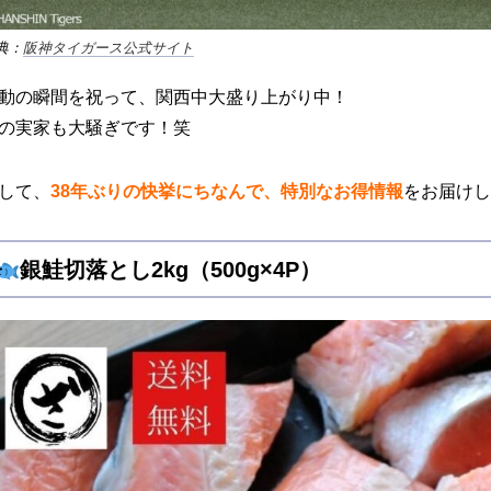
典：
阪神タイガース公式サイト
動の瞬間を祝って、関西中大盛り上がり中！
の実家も大騒ぎです！笑
して、
38年ぶりの快挙にちなんで、特別なお得情報
をお届け
銀鮭切落とし2kg（500g×4P）