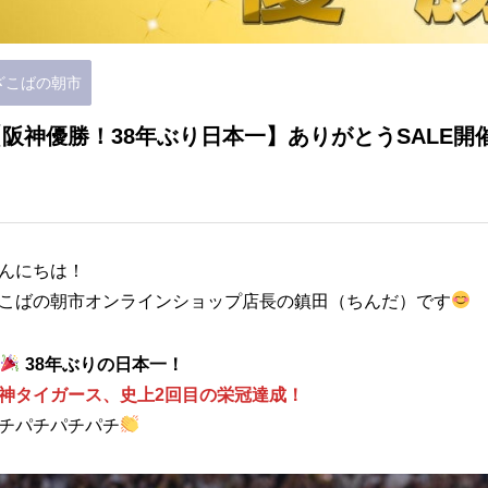
ざこばの朝市
【阪神優勝！38年ぶり日本一】ありがとうSALE開
んにちは！
こばの朝市オンラインショップ店長の鎮田（ちんだ）です
38年ぶりの日本一！
神タイガース、史上2回目の栄冠達成！
チパチパチパチ