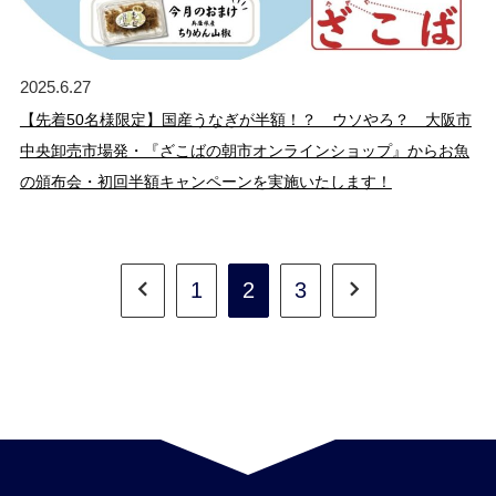
2025.6.27
【先着50名様限定】国産うなぎが半額！？ ウソやろ？ 大阪市
中央卸売市場発・『ざこばの朝市オンラインショップ』からお魚
の頒布会・初回半額キャンペーンを実施いたします！
1
2
3