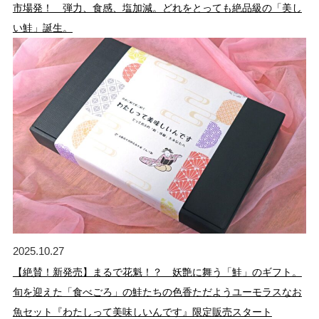
市場発！ 弾力、食感、塩加減。どれをとっても絶品級の「美し
い鮭」誕生。
2025.10.27
【絶賛！新発売】まるで花魁！？ 妖艶に舞う「鮭」のギフト。
旬を迎えた「食べごろ」の鮭たちの色香ただようユーモラスなお
魚セット『わたしって美味しいんです』限定販売スタート