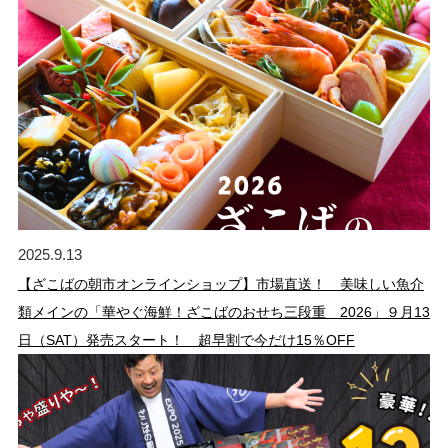
2025.9.13
【ざこばの朝市オンラインショップ】市場直送！ 美味しい魚介
類メインの「華やぐ海鮮！ざこばのおせち三段重 2026」９月13
日（SAT）発売スタート！ 超早割で今だけ15％OFF