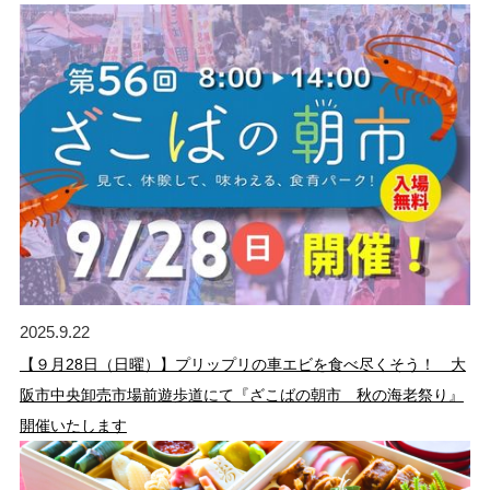
2025.9.22
【９月28日（日曜）】プリップリの車エビを食べ尽くそう！ 大
阪市中央卸売市場前遊歩道にて『ざこばの朝市 秋の海老祭り』
開催いたします