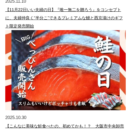
2025.11.10
【11月22日いい夫婦の日】『唯一無二を贈ろう』をコンセプト
に、夫婦仲良く“半分こ”できるプレミアムな鰻と西京漬けのギフ
ト限定発売開始
2025.10.30
【こんなに美味な鮭食べたの、初めてかも！？ 大阪市中央卸売