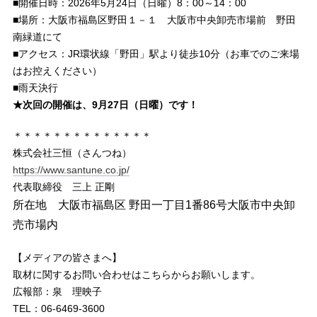
■開催日時：2026年5月24日（日曜）8：00～14：00
■場所：大阪市福島区野田１－１ 大阪市中央卸売市場前 野田
南緑道にて
■アクセス：JR環状線「野田」駅より徒歩10分（お車でのご来場
はお控えください）
■雨天決行
★次回の開催は、9月27日（日曜）です！
＊＊＊＊＊＊＊＊＊＊＊＊＊＊
株式会社三恒（さんつね）
https://www.santune.co.jp/
代表取締役 三上 正剛
所在地 大阪市福島区 野田一丁目1番86号大阪市中央卸
売市場内
【メディアの皆さまへ】
取材に関するお問い合わせはこちらからお願いします。
広報部：泉 理映子
TEL：06-6469-3600