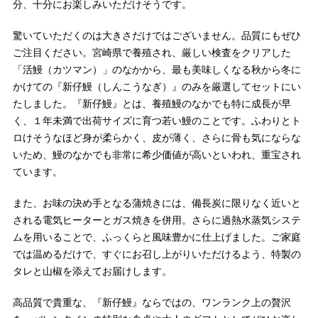
分、十分にお楽しみいただけそうです。
驚いていただくのは大きさだけではございません。品質にもぜひ
ご注目ください。宮崎県で養殖され、厳しい検査をクリアした
「活鰻（カツマン）」のなかから、最も美味しくなる秋から冬に
かけての『新仔鰻（しんこうなぎ）』のみを厳選してセットにい
たしました。『新仔鰻』とは、養殖鰻のなかでも特に成長が早
く、１年未満で出荷サイズに育つ若い鰻のことです。ふわりとト
ロけそうなほど身が柔らかく、皮が薄く、さらに骨も気にならな
いため、鰻のなかでも非常に希少価値が高いといわれ、重宝され
ています。
また、お味の決め手となる蒲焼きには、備長炭に限りなく近いと
される電気ヒーターとガス焼きを併用。さらに過熱水蒸気システ
ムを用いることで、ふっくらと風味豊かに仕上げました。ご家庭
では温めるだけで、すぐにお召し上がりいただけるよう、特製の
タレと山椒を添えてお届けします。
高品質で貴重な、『新仔鰻』ならではの、ワンランク上の贅沢