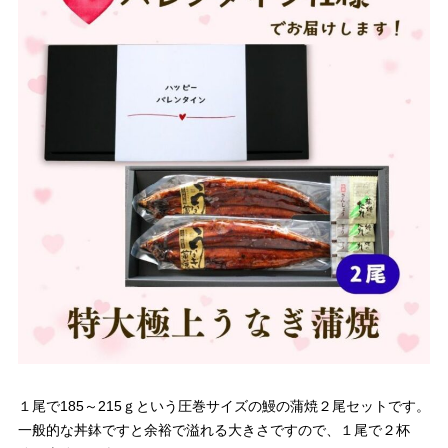
１尾で185～215ｇという圧巻サイズの鰻の蒲焼２尾セットです。
一般的な丼鉢ですと余裕で溢れる大きさですので、１尾で２杯